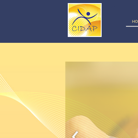
text
HO
‹